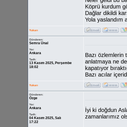
Neler geldi bu b
Köprü kurdum g
Dağlar dikildi ka
Yola yaslandım 
Yukarı
Gönderen:
Semra Ünal
Yer:
Ankara
Bazı özlemlerin t
Tarih:
anlatmaya ne d
13 Kasım 2025, Perşembe
18:02
kapatıyor bırakt
Bazı acılar içeri
Yukarı
Gönderen:
Özge
Yer:
Ankara
İyi ki doğdun As
Tarih:
zamanlarımız ol
04 Kasım 2025, Salı
17:22