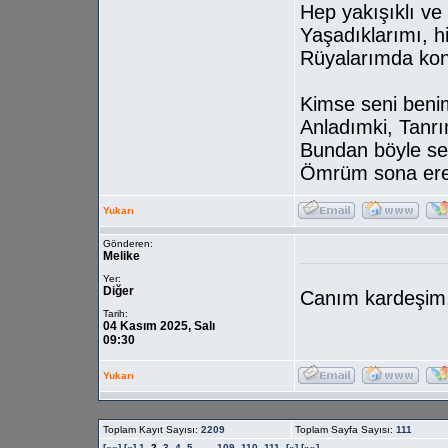
Hep yakışıklı ve 
Yaşadıklarımı, hi
Rüyalarımda kon
Kimse seni beni
Anladımki, Tanrı
Bundan böyle sen
Ömrüm sona ere
Yukarı
Gönderen:
Melike
Yer:
Diğer
Canım kardeşim,
Tarih:
04 Kasım 2025, Salı
09:30
Yukarı
Toplam Kayıt Sayısı:
2209
Toplam Sayfa Sayısı:
111
[««]
[«]
1.
2.
3.
4.
5.
. . .
109.
110.
111.
[»]
[»»]