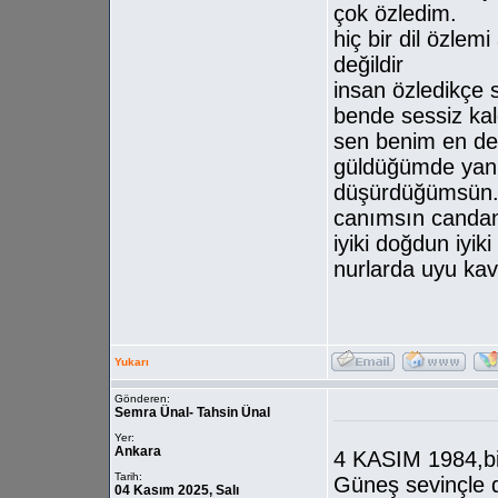
çok özledim.
hiç bir dil özlem
değildir
insan özledikçe se
bende sessiz ka
sen benim en der
güldüğümde yanı
düşürdüğümsün
canımsın candan
iyiki doğdun iyi
nurlarda uyu ka
Yukarı
Gönderen:
Semra Ünal- Tahsin Ünal
Yer:
Ankara
4 KASIM 1984,bi
Tarih:
Güneş sevinçle d
04 Kasım 2025, Salı