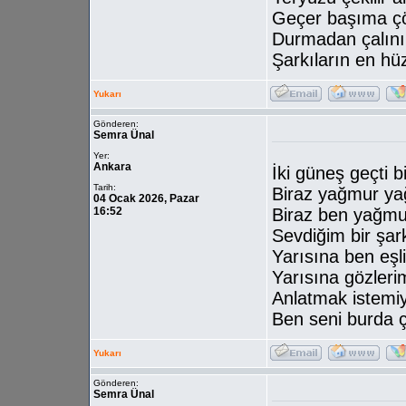
Geçer başıma çö
Durmadan çalını
Şarkıların en hü
Yukarı
Gönderen:
Semra Ünal
Yer:
Ankara
İki güneş geçti b
Tarih:
Biraz yağmur ya
04 Ocak 2026, Pazar
16:52
Biraz ben yağm
Sevdiğim bir şar
Yarısına ben eşli
Yarısına gözleri
Anlatmak istem
Ben seni burda 
Yukarı
Gönderen:
Semra Ünal