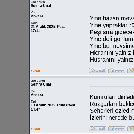
Gönderen:
Semra Ünal
Yer:
Ankara
Yine hazan mevs
Tarih:
Yine yapraklar r
21 Aralık 2025, Pazar
17:11
Peşi sıra gidece
Yine deli gönlüm
Yine bu mevsim
Hicranını yalnız
Hüsranını yalnı
Yukarı
Gönderen:
Semra Ünal
Yer:
Ankara
Kumruları dinled
Tarih:
Rüzgarları bekle
13 Aralık 2025, Cumartesi
14:47
Seherleri özledi
İzlerini nerede b
Yukarı