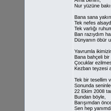
Ama benim,
Nur yüzüne bakı
Bana sana yakın
Tek nefes alsayd
Tek varlığı ruhu
Ban razıydım ha
Dünyanın öbür 
Yavrumla ikimizi
Bana bahçeli bir 
Çocuklar ezilmes
Kezban teyzesi a
Tek bir tesellim
Sonunda seninle
22 Ekim 2008 tari
Bundan böyle,
Barışımdan önce
Sen hep yanımda