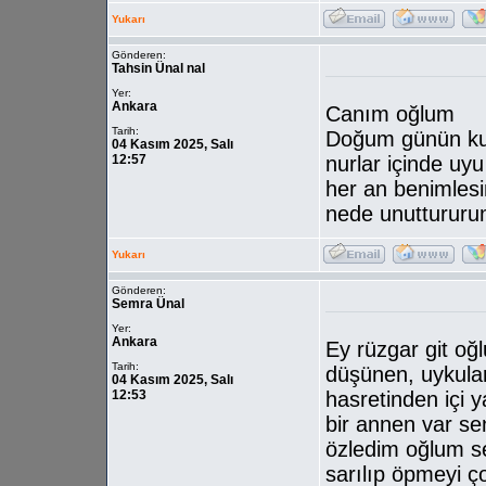
Yukarı
Gönderen:
Tahsin Ünal nal
Yer:
Ankara
Canım oğlum
Tarih:
Doğum günün kut
04 Kasım 2025, Salı
12:57
nurlar içinde uyu
her an benimles
nede unuttururu
Yukarı
Gönderen:
Semra Ünal
Yer:
Ankara
Ey rüzgar git oğ
Tarih:
düşünen, uykula
04 Kasım 2025, Salı
12:53
hasretinden içi 
bir annen var se
özledim oğlum s
sarılıp öpmeyi 