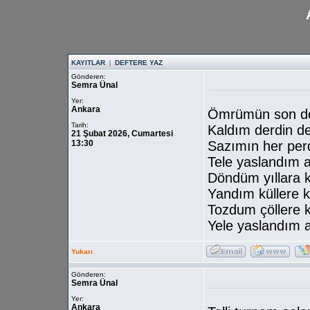
KAYITLAR
|
DEFTERE YAZ
Gönderen:
Semra Ünal
Yer:
Ankara
Ömrümün son de
Tarih:
Kaldım derdin d
21 Şubat 2026, Cumartesi
13:30
Sazımın her per
Tele yaslandım 
Döndüm yıllara 
Yandım küllere k
Tozdum çöllere 
Yele yaslandım 
Yukarı
Gönderen:
Semra Ünal
Yer:
Ankara