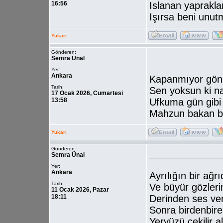
16:56
Islanan yapraklar
Işırsa beni unut
Yukarı
Gönderen:
Semra Ünal
Yer:
Ankara
Kapanmıyor gön
Tarih:
Sen yoksun ki n
17 Ocak 2026, Cumartesi
13:58
Ufkuma gün gibi
Mahzun bakan b
Yukarı
Gönderen:
Semra Ünal
Yer:
Ankara
Ayrılığın bir ağr
Tarih:
Ve büyür gözler
11 Ocak 2026, Pazar
18:11
Derinden ses veri
Sonra birdenbire 
Yeryüzü çekilir 