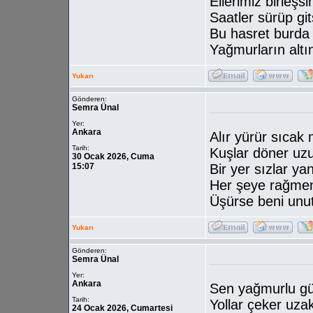
Ellerimiz birleşsi
Saatler sürüp git
Bu hasret burda 
Yağmurların altı
Yukarı
Gönderen:
Semra Ünal
Yer:
Ankara
Alır yürür sıcak
Tarih:
Kuşlar döner uz
30 Ocak 2026, Cuma
15:07
Bir yer sızlar ya
Her şeye rağmen 
Üşürse beni un
Yukarı
Gönderen:
Semra Ünal
Yer:
Ankara
Sen yağmurlu gü
Tarih:
Yollar çeker uza
24 Ocak 2026, Cumartesi