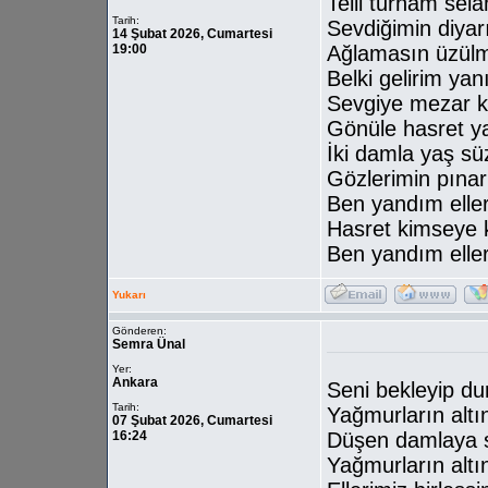
Telli turnam sel
Tarih:
Sevdiğimin diyar
14 Şubat 2026, Cumartesi
19:00
Ağlamasın üzül
Belki gelirim yan
Sevgiye mezar k
Gönüle hasret ya
İki damla yaş sü
Gözlerimin pınar
Ben yandım elle
Hasret kimseye 
Ben yandım elle
Yukarı
Gönderen:
Semra Ünal
Yer:
Ankara
Seni bekleyip d
Tarih:
Yağmurların altı
07 Şubat 2026, Cumartesi
16:24
Düşen damlaya 
Yağmurların altı