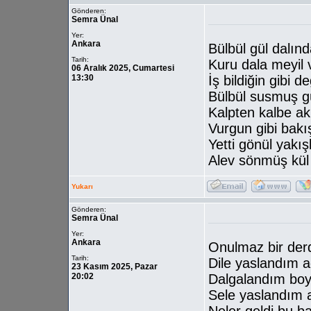
Gönderen:
Semra Ünal
Yer:
Ankara
Bülbül gül dalınd
Tarih:
Kuru dala meyil 
06 Aralık 2025, Cumartesi
13:30
İş bildiğin gibi de
Bülbül susmuş gü
Kalpten kalbe akı
Vurgun gibi bakış
Yetti gönül yakış
Alev sönmüş kül 
Yukarı
Gönderen:
Semra Ünal
Yer:
Ankara
Onulmaz bir de
Tarih:
Dile yaslandım 
23 Kasım 2025, Pazar
20:02
Dalgalandım bo
Sele yaslandım 