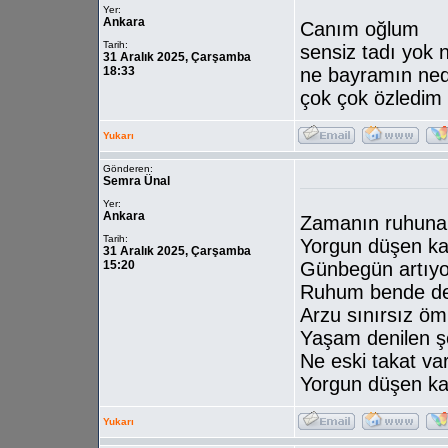
Yer:
Ankara
Canım oğlum
Tarih:
sensiz tadı yok 
31 Aralık 2025, Çarşamba
18:33
ne bayramın ned
çok çok özledim 
Yukarı
Gönderen:
Semra Ünal
Yer:
Ankara
Zamanın ruhuna 
Tarih:
Yorgun düşen ka
31 Aralık 2025, Çarşamba
15:20
Günbegün artıyor
Ruhum bende değ
Arzu sınırsız öm
Yaşam denilen ş
Ne eski takat va
Yorgun düşen ka
Yukarı