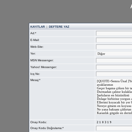
KAYITLAR
|
DEFTERE YAZ
Ad:*
E-Mail:
Web-Site:
Yer:
MSN Messenger:
Yahoo! Messenger:
Icq No:
Mesaj:*
Onay Kodu:
Onay Kodu Doğrulama:*