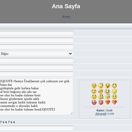
Ana Sayfa
Email
Kalın
|
İtalik
Altçizgili
|
Link