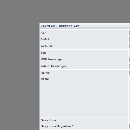
KAYITLAR
|
DEFTERE YAZ
Ad:*
E-Mail:
Web-Site:
Yer:
MSN Messenger:
Yahoo! Messenger:
Icq No:
Mesaj:*
Onay Kodu:
Onay Kodu Doğrulama:*