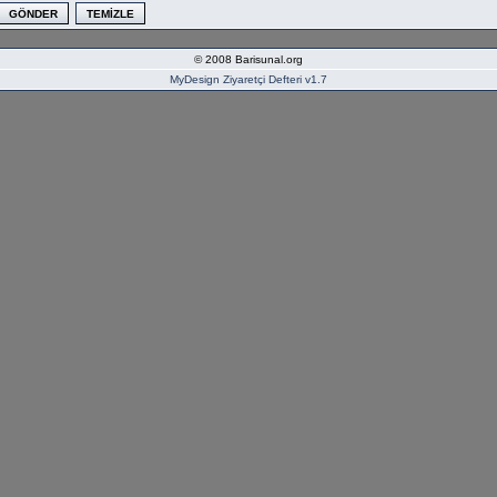
© 2008 Barisunal.org
MyDesign Ziyaretçi Defteri v1.7