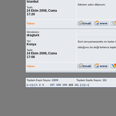
İstanbul
Ailesine sabır diliyorum.
Tarih:
24 Ekim 2008, Cuma
17:20
Yukarı
Gönderen:
dragturk
Yer:
Seni tanıyamasamda ne kadar iyi 
Konya
olduğunu bir değil binlerce kişi
Tarih:
24 Ekim 2008, Cuma
17:06
Yukarı
Toplam Kayıt Sayısı:
2209
Toplam Sayfa Sayısı:
111
[««]
[«]
1.
2.
3.
. . .
107.
108.
109.
110.
111.
[»]
[»»]