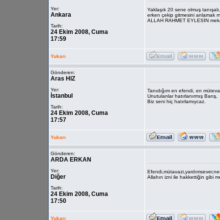
Yer:
Yaklaşık 20 sene olmuş tanışalı
Ankara
erken çekip gitmesini anlamak mü
ALLAH RAHMET EYLESİN mekan
Tarih:
24 Ekim 2008, Cuma
17:59
Yukarı
Gönderen:
Aras HIZ
Yer:
Tanıdığım en efendi, en mütevaz
İstanbul
Unutulanlar hatırlanırmış Barış,
Biz seni hiç hatırlamıycaz.
Tarih:
24 Ekim 2008, Cuma
17:57
Yukarı
Gönderen:
ARDA ERKAN
Yer:
Efendi,mütavazi,yardımsever,neş
Diğer
Allahın izni ile hakkettiğin gib
Tarih:
24 Ekim 2008, Cuma
17:50
Yukarı