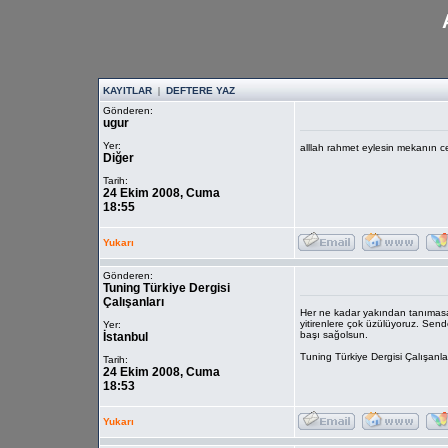
KAYITLAR
|
DEFTERE YAZ
Gönderen:
ugur
Yer:
alllah rahmet eylesin mekanın c
Diğer
Tarih:
24 Ekim 2008, Cuma
18:55
Yukarı
Gönderen:
Tuning Türkiye Dergisi
Çalışanları
Her ne kadar yakından tanımasak
yitirenlere çok üzülüyoruz. Send
Yer:
başı sağolsun.
İstanbul
Tuning Türkiye Dergisi Çalışanla
Tarih:
24 Ekim 2008, Cuma
18:53
Yukarı