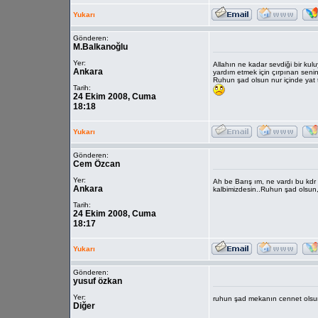
Yukarı
Gönderen:
M.Balkanoğlu
Yer:
Allahın ne kadar sevdiği bir k
Ankara
yardım etmek için çırpınan seni
Ruhun şad olsun nur içinde yat 
Tarih:
24 Ekim 2008, Cuma
18:18
Yukarı
Gönderen:
Cem Özcan
Yer:
Ah be Barış ım, ne vardı bu kdr
Ankara
kalbimizdesin..Ruhun şad olsun
Tarih:
24 Ekim 2008, Cuma
18:17
Yukarı
Gönderen:
yusuf özkan
Yer:
ruhun şad mekanın cennet olsu
Diğer