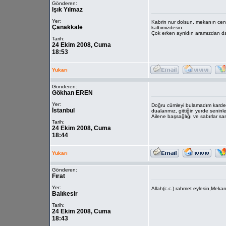
Gönderen:
Işık Yılmaz
Yer:
Kabrin nur dolsun, mekanın cen
Çanakkale
kalbimizdesin.
Çok erken ayrıldın aramızdan da
Tarih:
24 Ekim 2008, Cuma
18:53
Yukarı
Gönderen:
Gökhan EREN
Yer:
Doğru cümleyi bulamadım kardeşim
İstanbul
dualarımız, gittiğin yerde seninl
Ailene başsağlığı ve sabırlar sa
Tarih:
24 Ekim 2008, Cuma
18:44
Yukarı
Gönderen:
Fırat
Yer:
Allah(c.c.) rahmet eylesin,Meka
Balıkesir
Tarih:
24 Ekim 2008, Cuma
18:43