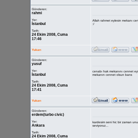
Gönderen:
rahmi
Yer:
Allah rahmet eylesin mekanı cen
İstanbul
:/
Tarih:
24 Ekim 2008, Cuma
17:46
Yukarı
Gönderen:
yusuf
Yer:
cenabı hak mekanını cennet eyle
İstanbul
mekanın cennet olsun barıs
Tarih:
24 Ekim 2008, Cuma
17:41
Yukarı
Gönderen:
erdem(turbo civic)
Yer:
kardesim seni hic bir zaman unu
Ankara
seviyoruz...
Tarih:
24 Ekim 2008, Cuma