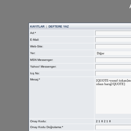
KAYITLAR
|
DEFTERE YAZ
Ad:*
E-Mail:
Web-Site:
Yer:
MSN Messenger:
Yahoo! Messenger:
Icq No:
Mesaj:*
Onay Kodu:
Onay Kodu Doğrulama:*