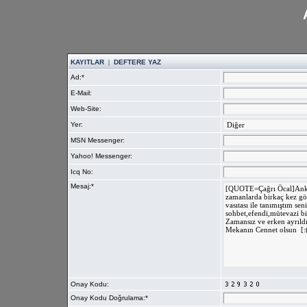
KAYITLAR
|
DEFTERE YAZ
Ad:*
E-Mail:
Web-Site:
Yer:
MSN Messenger:
Yahoo! Messenger:
Icq No:
Mesaj:*
Onay Kodu:
Onay Kodu Doğrulama:*