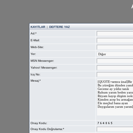
KAYITLAR
|
DEFTERE YAZ
Ad:*
E-Mail:
Web-Site:
Yer:
MSN Messenger:
Yahoo! Messenger:
Icq No:
Mesaj:*
Onay Kodu:
Onay Kodu Doğrulama:*