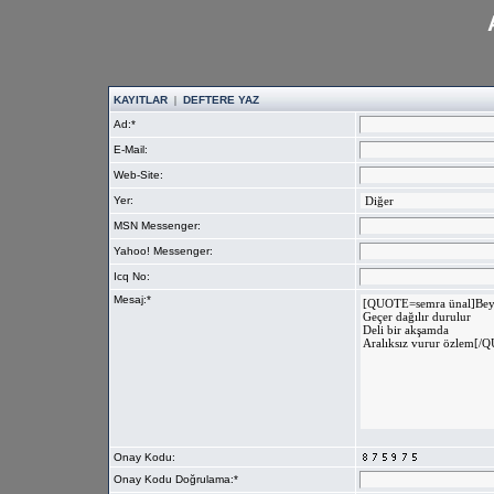
KAYITLAR
|
DEFTERE YAZ
Ad:*
E-Mail:
Web-Site:
Yer:
MSN Messenger:
Yahoo! Messenger:
Icq No:
Mesaj:*
Onay Kodu:
Onay Kodu Doğrulama:*