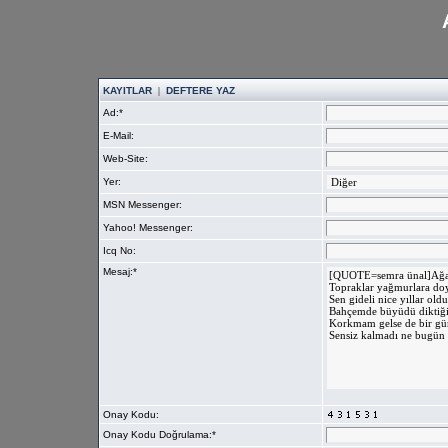
KAYITLAR
|
DEFTERE YAZ
Ad:*
E-Mail:
Web-Site:
Yer:
MSN Messenger:
Yahoo! Messenger:
Icq No:
Mesaj:*
Onay Kodu:
Onay Kodu Doğrulama:*